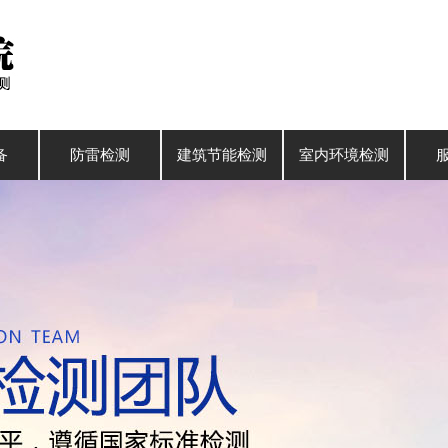
备
防雷检测
建筑节能检测
室内环境检测