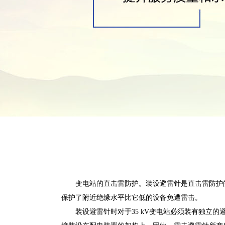
变电站的
直击雷
防护。装设避雷针是
直击雷
防护
保护了附近绝缘水平比它低的设备免遭雷击。
装设避雷针时对于35 kV变电站必须装有独立的