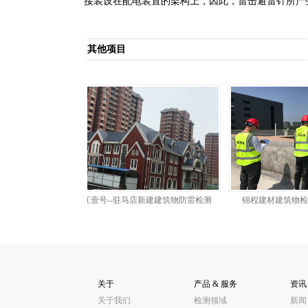
接装设在
配电装置
的架构上，因此，雷击避雷针所产
其他项目
防雷检测
滨江壹号--驻马店新建建筑物防雷检测
锦程建材建筑物检测
关于
产品 & 服务
资讯
关于我们
检测领域
新闻