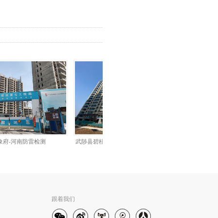
府-河南防雷检测
武陟县碧桂园项目防雷检测 焦作防雷检测
金瀚九号
跟着我们